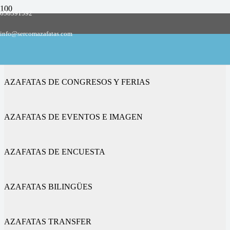
658591592
Empresa de azafatas y promotoras
info@sercomazafatas.com
en Vivel del Río Martín
AZAFATAS DE CONGRESOS Y FERIAS
AZAFATAS DE EVENTOS E IMAGEN
AZAFATAS DE ENCUESTA
AZAFATAS BILINGÜES
AZAFATAS TRANSFER