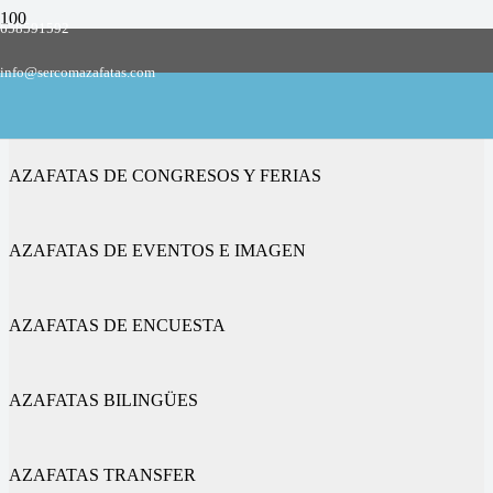
658591592
Empresa de azafatas y promotoras
info@sercomazafatas.com
en Villárdiga
AZAFATAS DE CONGRESOS Y FERIAS
AZAFATAS DE EVENTOS E IMAGEN
AZAFATAS DE ENCUESTA
AZAFATAS BILINGÜES
AZAFATAS TRANSFER