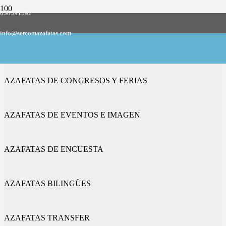
658591592
Empresa de azafatas y promotoras
info@sercomazafatas.com
en Villanueva de Campeán
AZAFATAS DE CONGRESOS Y FERIAS
AZAFATAS DE EVENTOS E IMAGEN
AZAFATAS DE ENCUESTA
AZAFATAS BILINGÜES
AZAFATAS TRANSFER