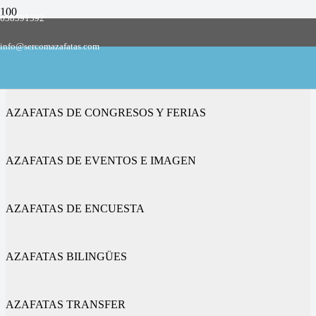
658591592
Empresa de azafatas y promotoras
info@sercomazafatas.com
en Villaescusa
AZAFATAS DE CONGRESOS Y FERIAS
AZAFATAS DE EVENTOS E IMAGEN
AZAFATAS DE ENCUESTA
AZAFATAS BILINGÜES
AZAFATAS TRANSFER