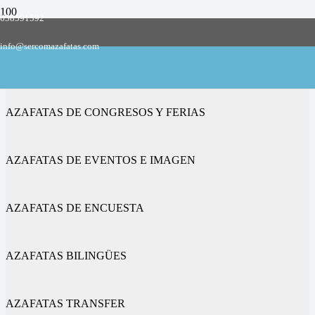
658591592
Empresa de azafatas y promotoras
info@sercomazafatas.com
en Villabrázaro
AZAFATAS DE CONGRESOS Y FERIAS
AZAFATAS DE EVENTOS E IMAGEN
AZAFATAS DE ENCUESTA
AZAFATAS BILINGÜES
AZAFATAS TRANSFER