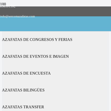
658591592
Empresa de azafatas y promotoras
info@sercomazafatas.com
en Vila-rodona
AZAFATAS DE CONGRESOS Y FERIAS
AZAFATAS DE EVENTOS E IMAGEN
AZAFATAS DE ENCUESTA
AZAFATAS BILINGÜES
AZAFATAS TRANSFER