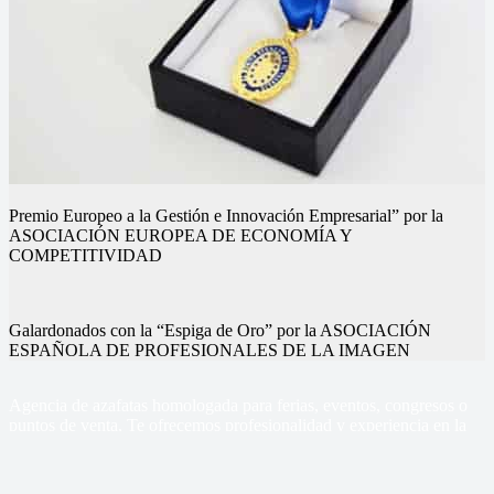
Premio Europeo a la Gestión e Innovación Empresarial” por la
ASOCIACIÓN EUROPEA DE ECONOMÍA Y
COMPETITIVIDAD
Galardonados con la “Espiga de Oro” por la ASOCIACIÓN
ESPAÑOLA DE PROFESIONALES DE LA IMAGEN
Nuestros eventos
Nuestros eventos
Nuestros eventos
Nuestros eventos
Nuestros eventos
Nuestros eventos
Agencia de azafatas homologada para ferias, eventos, congresos o
puntos de venta, Te ofrecemos profesionalidad y experiencia en la
gestión de tus eventos
Sercom Azafatas