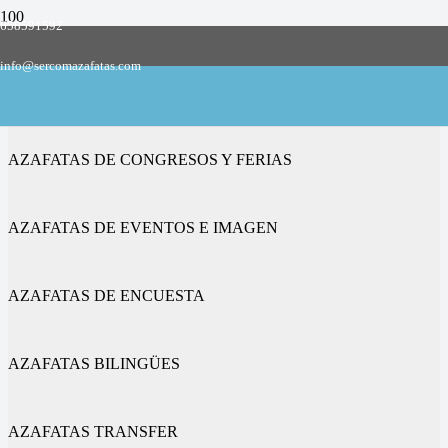
658591592
Empresa de azafatas y promotoras
info@sercomazafatas.com
en Vera de Moncayo
AZAFATAS DE CONGRESOS Y FERIAS
AZAFATAS DE EVENTOS E IMAGEN
AZAFATAS DE ENCUESTA
AZAFATAS BILINGÜES
AZAFATAS TRANSFER