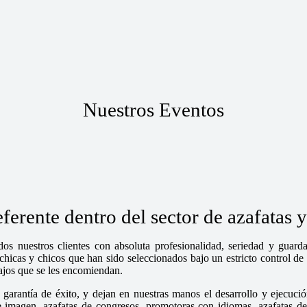
Nuestros Eventos
erente dentro del sector de azafatas 
os nuestros clientes con absoluta profesionalidad, seriedad y guar
cas y chicos que han sido seleccionados bajo un estricto control de n
bajos que se les encomiendan.
garantía de éxito, y dejan en nuestras manos el desarrollo y ejecució
magen, azafatas de congresos, promotoras con idiomas, azafatas de fe