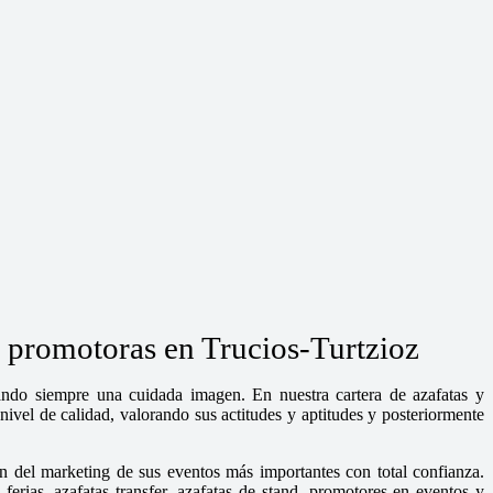
y promotoras en Trucios-Turtzioz
dando siempre una cuidada imagen. En nuestra cartera de azafatas y
ivel de calidad, valorando sus actitudes y aptitudes y posteriormente
n del marketing de sus eventos más importantes con total confianza.
rias, azafatas transfer, azafatas de stand, promotores en eventos y