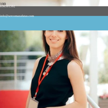
658591592
Empresa de azafatas y promotoras
info@sercomazafatas.com
en Torralba de los Frailes
AZAFATAS DE CONGRESOS Y FERIAS
AZAFATAS DE EVENTOS E IMAGEN
AZAFATAS DE ENCUESTA