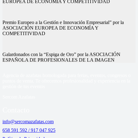
EUROPEA DE ECONOMÍA Y COMPETITIVIDAD
Premio Europeo a la Gestión e Innovación Empresarial” por la
ASOCIACIÓN EUROPEA DE ECONOMÍA Y
COMPETITIVIDAD
Nuestros eventos
Nuestros eventos
Nuestros eventos
Nuestros eventos
Nuestros eventos
Nuestros eventos
Galardonados con la “Espiga de Oro” por la ASOCIACIÓN
ESPAÑOLA DE PROFESIONALES DE LA IMAGEN
Agencia de azafatas homologada para ferias, eventos, congresos o
puntos de venta, Te ofrecemos profesionalidad y experiencia en la
gestión de tus eventos
Sercom Azafatas
Contacto
info@sercomazafatas.com
658 591 592 / 917 047 925