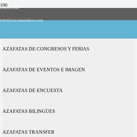
658591592
Empresa de azafatas y promotoras
info@sercomazafatas.com
en Tavernes Blanques
AZAFATAS DE CONGRESOS Y FERIAS
AZAFATAS DE EVENTOS E IMAGEN
AZAFATAS DE ENCUESTA
AZAFATAS BILINGÜES
AZAFATAS TRANSFER