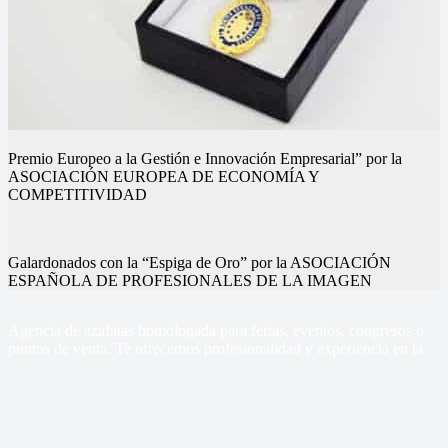
Premio Europeo a la Gestión e Innovación Empresarial” por la
ASOCIACIÓN EUROPEA DE ECONOMÍA Y
COMPETITIVIDAD
Galardonados con la “Espiga de Oro” por la ASOCIACIÓN
ESPAÑOLA DE PROFESIONALES DE LA IMAGEN
Nuestros eventos
Nuestros eventos
Nuestros eventos
Nuestros eventos
Nuestros eventos
Nuestros eventos
Agencia de azafatas homologada para ferias, eventos, congresos o
puntos de venta, Te ofrecemos profesionalidad y experiencia en la
gestión de tus eventos
Sercom Azafatas
Contacto