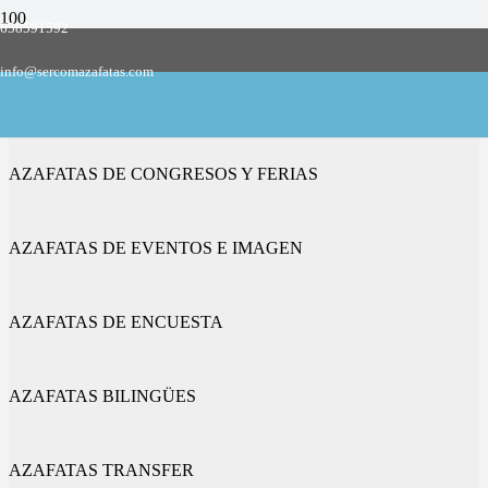
658591592
Empresa de azafatas y promotoras
info@sercomazafatas.com
en Santibáñez de Valcorba
AZAFATAS DE CONGRESOS Y FERIAS
AZAFATAS DE EVENTOS E IMAGEN
AZAFATAS DE ENCUESTA
AZAFATAS BILINGÜES
AZAFATAS TRANSFER