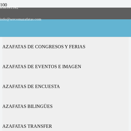
658591592
Empresa de azafatas y promotoras
info@sercomazafatas.com
en Santibáñez de Tera
AZAFATAS DE CONGRESOS Y FERIAS
AZAFATAS DE EVENTOS E IMAGEN
AZAFATAS DE ENCUESTA
AZAFATAS BILINGÜES
AZAFATAS TRANSFER