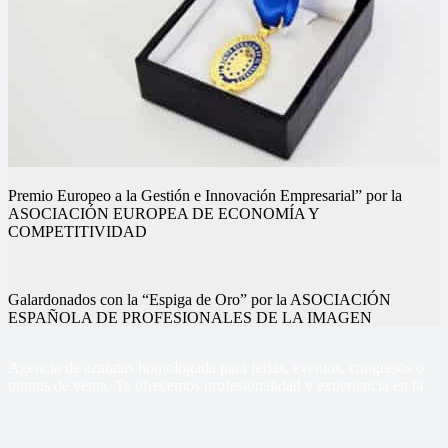
Premio Europeo a la Gestión e Innovación Empresarial” por la
ASOCIACIÓN EUROPEA DE ECONOMÍA Y
COMPETITIVIDAD
Galardonados con la “Espiga de Oro” por la ASOCIACIÓN
ESPAÑOLA DE PROFESIONALES DE LA IMAGEN
Nuestros eventos
Nuestros eventos
Nuestros eventos
Nuestros eventos
Nuestros eventos
Nuestros eventos
Agencia de azafatas homologada para ferias, eventos, congresos o
puntos de venta, Te ofrecemos profesionalidad y experiencia en la
gestión de tus eventos
Sercom Azafatas