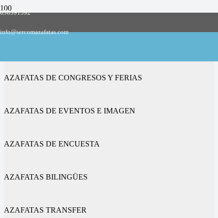
658591592
Empresa de azafatas y promotoras
info@sercomazafatas.com
en San Andrés del Congosto
AZAFATAS DE CONGRESOS Y FERIAS
AZAFATAS DE EVENTOS E IMAGEN
AZAFATAS DE ENCUESTA
AZAFATAS BILINGÜES
AZAFATAS TRANSFER