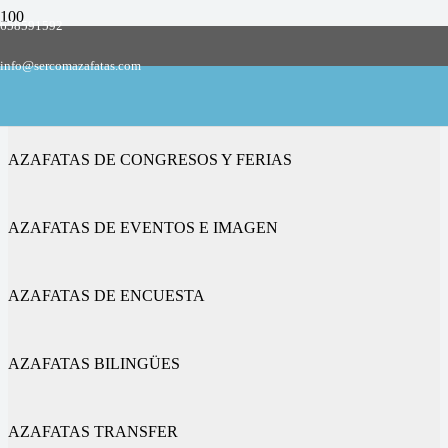
658591592
Empresa de azafatas y promotoras
info@sercomazafatas.com
en San Agustín
AZAFATAS DE CONGRESOS Y FERIAS
AZAFATAS DE EVENTOS E IMAGEN
AZAFATAS DE ENCUESTA
AZAFATAS BILINGÜES
AZAFATAS TRANSFER