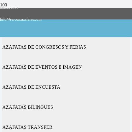
658591592
Empresa de azafatas y promotoras
info@sercomazafatas.com
en Robleda-Cervantes
AZAFATAS DE CONGRESOS Y FERIAS
AZAFATAS DE EVENTOS E IMAGEN
AZAFATAS DE ENCUESTA
AZAFATAS BILINGÜES
AZAFATAS TRANSFER