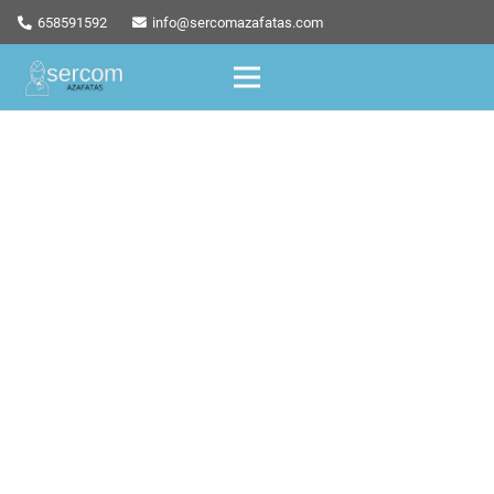
658591592
info@sercomazafatas.com