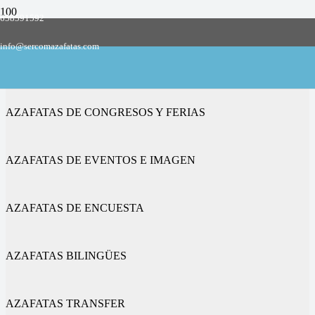
658591592
Empresa de azafatas y promotoras
info@sercomazafatas.com
en Revellinos
AZAFATAS DE CONGRESOS Y FERIAS
AZAFATAS DE EVENTOS E IMAGEN
AZAFATAS DE ENCUESTA
AZAFATAS BILINGÜES
AZAFATAS TRANSFER