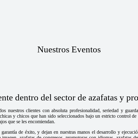
Nuestros Eventos
te dentro del sector de azafatas y pr
os nuestros clientes con absoluta profesionalidad, seriedad y guar
cas y chicos que han sido seleccionados bajo un estricto control de n
bajos que se les encomiendan.
garantía de éxito, y dejan en nuestras manos el desarrollo y ejecució
magen, azafatas de congresos, promotoras con idiomas, azafatas de fe