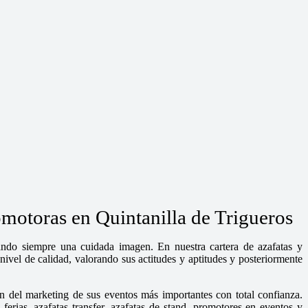
omotoras en Quintanilla de Trigueros
dando siempre una cuidada imagen. En nuestra cartera de azafatas y
ivel de calidad, valorando sus actitudes y aptitudes y posteriormente
n del marketing de sus eventos más importantes con total confianza.
rias, azafatas transfer, azafatas de stand, promotores en eventos y