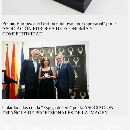
Premio Europeo a la Gestión e Innovación Empresarial” por la
Nuestros eventos
Nuestros eventos
Nuestros eventos
Nuestros eventos
Nuestros eventos
Nuestros eventos
ASOCIACIÓN EUROPEA DE ECONOMÍA Y
COMPETITIVIDAD
Galardonados con la “Espiga de Oro” por la ASOCIACIÓN
ESPAÑOLA DE PROFESIONALES DE LA IMAGEN
Agencia de azafatas homologada para ferias, eventos, congresos o