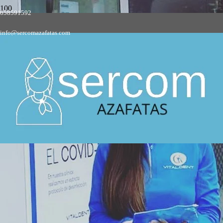
658591592
Empresa de azafatas y promotoras
info@sercomazafatas.com
en Puente del Arzobispo, El