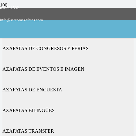
658591592
Empresa de azafatas y promotoras
info@sercomazafatas.com
en Pueblica de Valverde
AZAFATAS DE CONGRESOS Y FERIAS
AZAFATAS DE EVENTOS E IMAGEN
AZAFATAS DE ENCUESTA
AZAFATAS BILINGÜES
AZAFATAS TRANSFER