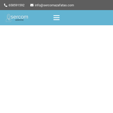
658591592
info@sercomazafatas.com