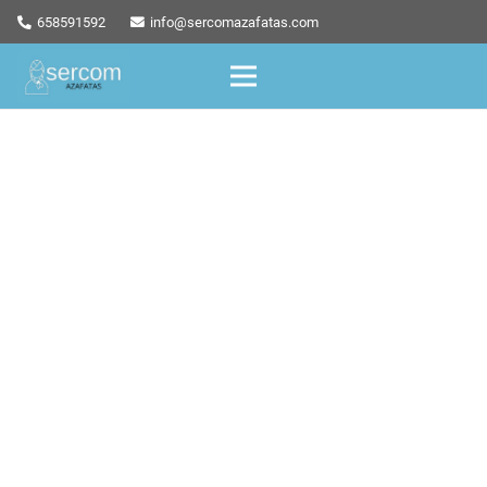
658591592
info@sercomazafatas.com