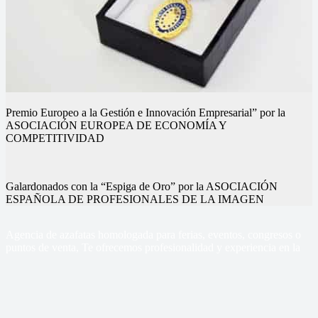
Premio Europeo a la Gestión e Innovación Empresarial” por la
ASOCIACIÓN EUROPEA DE ECONOMÍA Y
COMPETITIVIDAD
Galardonados con la “Espiga de Oro” por la ASOCIACIÓN
ESPAÑOLA DE PROFESIONALES DE LA IMAGEN
Nuestros eventos
Nuestros eventos
Nuestros eventos
Nuestros eventos
Nuestros eventos
Nuestros eventos
Agencia de azafatas homologada para ferias, eventos, congresos o
puntos de venta, Te ofrecemos profesionalidad y experiencia en la
gestión de tus eventos
Sercom Azafatas
Contacto