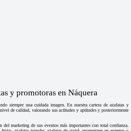
atas y promotoras en Náquera
dando siempre una cuidada imagen. En nuestra cartera de azafatas y
ivel de calidad, valorando sus actitudes y aptitudes y posteriormente
n del marketing de sus eventos más importantes con total confianza.
rias, azafatas transfer, azafatas de stand, promotores en eventos y