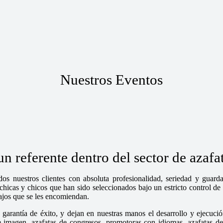
Nuestros Eventos
 referente dentro del sector de azaf
os nuestros clientes con absoluta profesionalidad, seriedad y guar
cas y chicos que han sido seleccionados bajo un estricto control de n
bajos que se les encomiendan.
garantía de éxito, y dejan en nuestras manos el desarrollo y ejecució
magen, azafatas de congresos, promotoras con idiomas, azafatas de fe