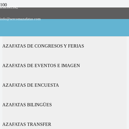
658591592
Empresa de azafatas y promotoras
info@sercomazafatas.com
en Murillo de Gállego
AZAFATAS DE CONGRESOS Y FERIAS
AZAFATAS DE EVENTOS E IMAGEN
AZAFATAS DE ENCUESTA
AZAFATAS BILINGÜES
AZAFATAS TRANSFER