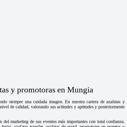
atas y promotoras en Mungia
dando siempre una cuidada imagen. En nuestra cartera de azafatas y
ivel de calidad, valorando sus actitudes y aptitudes y posteriormente
n del marketing de sus eventos más importantes con total confianza.
rias, azafatas transfer, azafatas de stand, promotores en eventos y