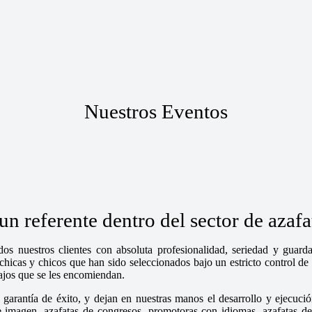
Nuestros Eventos
n referente dentro del sector de azaf
os nuestros clientes con absoluta profesionalidad, seriedad y guar
cas y chicos que han sido seleccionados bajo un estricto control de n
bajos que se les encomiendan.
garantía de éxito, y dejan en nuestras manos el desarrollo y ejecució
magen, azafatas de congresos, promotoras con idiomas, azafatas de fe