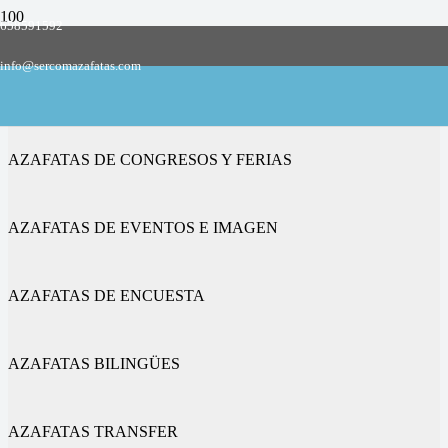
658591592
Empresa de azafatas y promotoras
info@sercomazafatas.com
en Moreruela de los Infanzones
AZAFATAS DE CONGRESOS Y FERIAS
AZAFATAS DE EVENTOS E IMAGEN
AZAFATAS DE ENCUESTA
AZAFATAS BILINGÜES
AZAFATAS TRANSFER