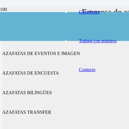
Empresa de az
Galardones
AZAFATAS DE CONGRESOS Y FERIAS
Trabaja con nosotros
AZAFATAS DE EVENTOS E IMAGEN
Contacto
AZAFATAS DE ENCUESTA
AZAFATAS BILINGÜES
AZAFATAS TRANSFER