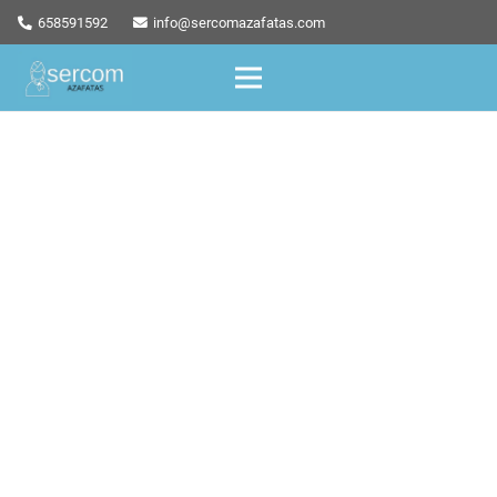
658591592
info@sercomazafatas.com