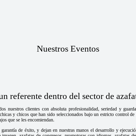
Nuestros Eventos
 referente dentro del sector de azaf
os nuestros clientes con absoluta profesionalidad, seriedad y guar
cas y chicos que han sido seleccionados bajo un estricto control de n
bajos que se les encomiendan.
garantía de éxito, y dejan en nuestras manos el desarrollo y ejecució
magen, azafatas de congresos, promotoras con idiomas, azafatas de fe