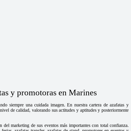
atas y promotoras en Marines
dando siempre una cuidada imagen. En nuestra cartera de azafatas y
ivel de calidad, valorando sus actitudes y aptitudes y posteriormente
n del marketing de sus eventos más importantes con total confianza.
rias, azafatas transfer, azafatas de stand, promotores en eventos y