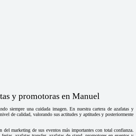
atas y promotoras en Manuel
dando siempre una cuidada imagen. En nuestra cartera de azafatas y
ivel de calidad, valorando sus actitudes y aptitudes y posteriormente
n del marketing de sus eventos más importantes con total confianza.
rias, azafatas transfer, azafatas de stand, promotores en eventos y