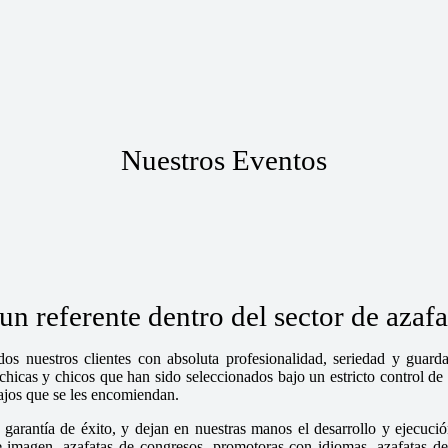
Nuestros Eventos
n referente dentro del sector de azaf
os nuestros clientes con absoluta profesionalidad, seriedad y guar
cas y chicos que han sido seleccionados bajo un estricto control de n
bajos que se les encomiendan.
garantía de éxito, y dejan en nuestras manos el desarrollo y ejecució
magen, azafatas de congresos, promotoras con idiomas, azafatas de fe