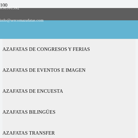
658591592
Empresa de azafatas y promotoras
info@sercomazafatas.com
en Guijo, El
AZAFATAS DE CONGRESOS Y FERIAS
AZAFATAS DE EVENTOS E IMAGEN
AZAFATAS DE ENCUESTA
AZAFATAS BILINGÜES
AZAFATAS TRANSFER