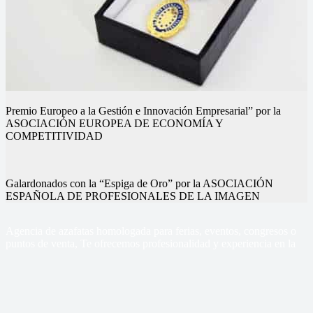
Premio Europeo a la Gestión e Innovación Empresarial” por la
ASOCIACIÓN EUROPEA DE ECONOMÍA Y
COMPETITIVIDAD
Galardonados con la “Espiga de Oro” por la ASOCIACIÓN
ESPAÑOLA DE PROFESIONALES DE LA IMAGEN
Nuestros eventos
Nuestros eventos
Nuestros eventos
Nuestros eventos
Nuestros eventos
Nuestros eventos
Agencia de azafatas homologada para ferias, eventos, congresos o
puntos de venta, Te ofrecemos profesionalidad y experiencia en la
gestión de tus eventos
Sercom Azafatas
Contacto