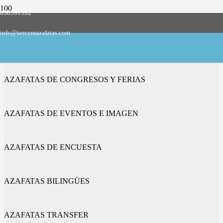
658591592
Empresa de azafatas y promotoras
info@sercomazafatas.com
en Grisén
AZAFATAS DE CONGRESOS Y FERIAS
AZAFATAS DE EVENTOS E IMAGEN
AZAFATAS DE ENCUESTA
AZAFATAS BILINGÜES
AZAFATAS TRANSFER