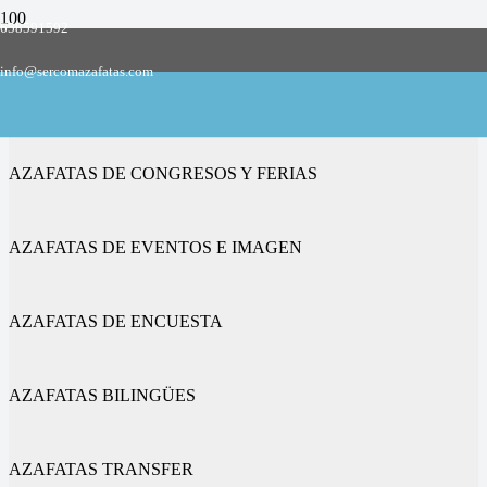
658591592
Empresa de azafatas y promotoras
info@sercomazafatas.com
en Fuentes de Ropel
AZAFATAS DE CONGRESOS Y FERIAS
AZAFATAS DE EVENTOS E IMAGEN
AZAFATAS DE ENCUESTA
AZAFATAS BILINGÜES
AZAFATAS TRANSFER