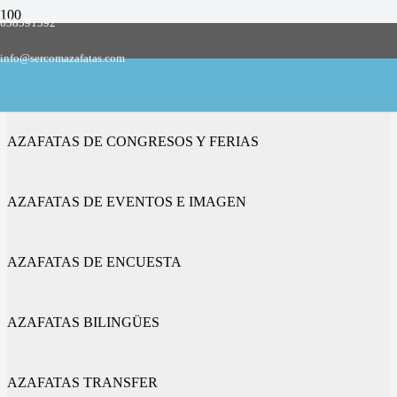
658591592
Empresa de azafatas y promotoras
info@sercomazafatas.com
en Fuente la Lancha
AZAFATAS DE CONGRESOS Y FERIAS
AZAFATAS DE EVENTOS E IMAGEN
AZAFATAS DE ENCUESTA
AZAFATAS BILINGÜES
AZAFATAS TRANSFER