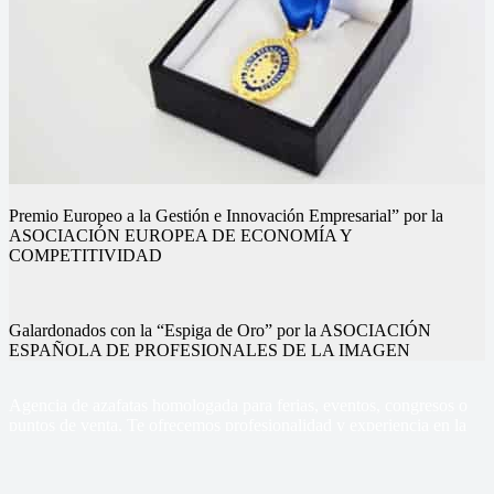
Premio Europeo a la Gestión e Innovación Empresarial” por la
ASOCIACIÓN EUROPEA DE ECONOMÍA Y
COMPETITIVIDAD
Galardonados con la “Espiga de Oro” por la ASOCIACIÓN
ESPAÑOLA DE PROFESIONALES DE LA IMAGEN
Nuestros eventos
Nuestros eventos
Nuestros eventos
Nuestros eventos
Nuestros eventos
Nuestros eventos
Agencia de azafatas homologada para ferias, eventos, congresos o
puntos de venta, Te ofrecemos profesionalidad y experiencia en la
gestión de tus eventos
Sercom Azafatas