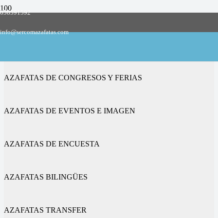
658591592
Empresa de azafatas y promotoras
info@sercomazafatas.com
en Fresno el Viejo
AZAFATAS DE CONGRESOS Y FERIAS
AZAFATAS DE EVENTOS E IMAGEN
AZAFATAS DE ENCUESTA
AZAFATAS BILINGÜES
AZAFATAS TRANSFER