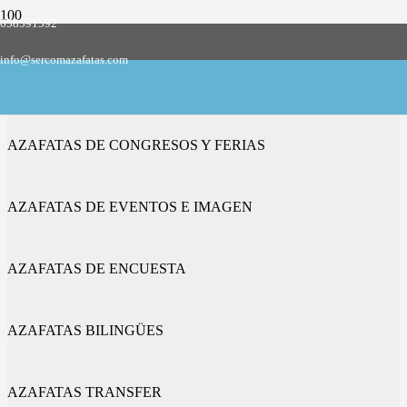
658591592
Empresa de azafatas y promotoras
info@sercomazafatas.com
en Cevico de la Torre
AZAFATAS DE CONGRESOS Y FERIAS
AZAFATAS DE EVENTOS E IMAGEN
AZAFATAS DE ENCUESTA
AZAFATAS BILINGÜES
AZAFATAS TRANSFER