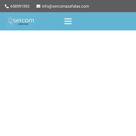
658591592
info@sercomazafatas.com