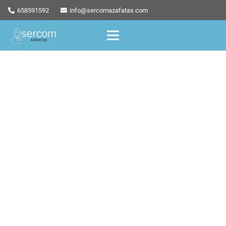
658591592
info@sercomazafatas.com