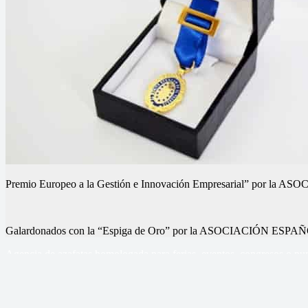
Premio Europeo a la Gestión e Innovación Empresarial” p
Galardonados con la “Espiga de Oro” por la ASOCIACIÓN
Nuestros eventos
Nuestros eventos
Nuestros eventos
Nuestros eventos
Nuestros eventos
Nuestros eventos
Agencia de azafatas homologada para ferias, eventos, congresos o pun
Sercom Azafatas
Contacto