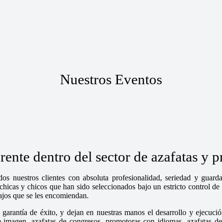
Nuestros Eventos
ente dentro del sector de azafatas y p
os nuestros clientes con absoluta profesionalidad, seriedad y guar
cas y chicos que han sido seleccionados bajo un estricto control de n
bajos que se les encomiendan.
garantía de éxito, y dejan en nuestras manos el desarrollo y ejecució
magen, azafatas de congresos, promotoras con idiomas, azafatas de fe