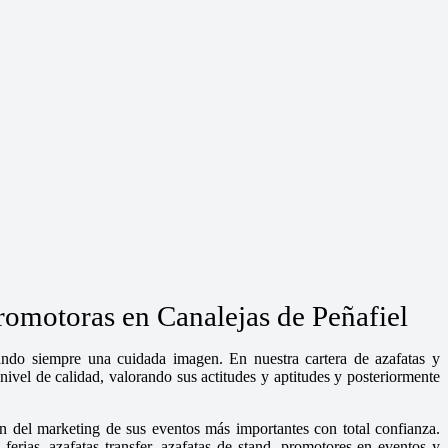
romotoras en Canalejas de Peñafiel
dando siempre una cuidada imagen. En nuestra cartera de azafatas y
ivel de calidad, valorando sus actitudes y aptitudes y posteriormente
n del marketing de sus eventos más importantes con total confianza.
rias, azafatas transfer, azafatas de stand, promotores en eventos y