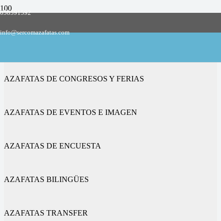
658591592
Empresa de azafatas y promotoras
info@sercomazafatas.com
en Cañada de Benatanduz
AZAFATAS DE CONGRESOS Y FERIAS
AZAFATAS DE EVENTOS E IMAGEN
AZAFATAS DE ENCUESTA
AZAFATAS BILINGÜES
AZAFATAS TRANSFER