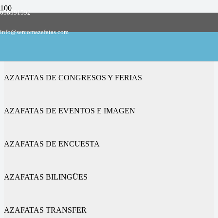
658591592
Empresa de azafatas y promotoras
info@sercomazafatas.com
en Brahojos de Medina
AZAFATAS DE CONGRESOS Y FERIAS
AZAFATAS DE EVENTOS E IMAGEN
AZAFATAS DE ENCUESTA
AZAFATAS BILINGÜES
AZAFATAS TRANSFER