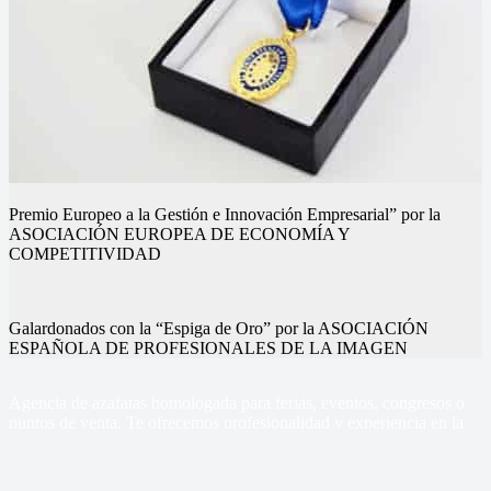
Premio Europeo a la Gestión e Innovación Empresarial” por la
ASOCIACIÓN EUROPEA DE ECONOMÍA Y
COMPETITIVIDAD
Galardonados con la “Espiga de Oro” por la ASOCIACIÓN
ESPAÑOLA DE PROFESIONALES DE LA IMAGEN
Nuestros eventos
Nuestros eventos
Nuestros eventos
Nuestros eventos
Nuestros eventos
Nuestros eventos
Agencia de azafatas homologada para ferias, eventos, congresos o
puntos de venta, Te ofrecemos profesionalidad y experiencia en la
gestión de tus eventos
Sercom Azafatas