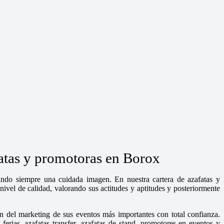
fatas y promotoras en Borox
dando siempre una cuidada imagen. En nuestra cartera de azafatas y
ivel de calidad, valorando sus actitudes y aptitudes y posteriormente
n del marketing de sus eventos más importantes con total confianza.
rias, azafatas transfer, azafatas de stand, promotores en eventos y