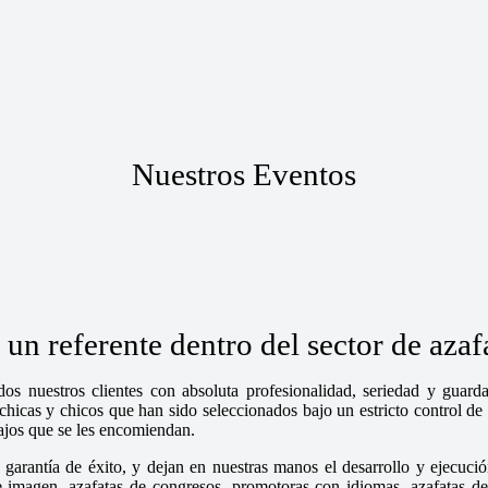
Nuestros Eventos
n referente dentro del sector de aza
os nuestros clientes con absoluta profesionalidad, seriedad y guar
cas y chicos que han sido seleccionados bajo un estricto control de n
bajos que se les encomiendan.
garantía de éxito, y dejan en nuestras manos el desarrollo y ejecució
magen, azafatas de congresos, promotoras con idiomas, azafatas de fe