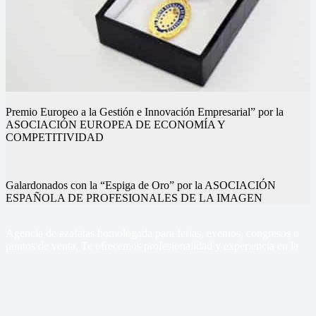
Premio Europeo a la Gestión e Innovación Empresarial” por la
ASOCIACIÓN EUROPEA DE ECONOMÍA Y
COMPETITIVIDAD
Galardonados con la “Espiga de Oro” por la ASOCIACIÓN
ESPAÑOLA DE PROFESIONALES DE LA IMAGEN
Nuestros eventos
Nuestros eventos
Nuestros eventos
Nuestros eventos
Nuestros eventos
Nuestros eventos
Agencia de azafatas homologada para ferias, eventos, congresos o
puntos de venta, Te ofrecemos profesionalidad y experiencia en la
gestión de tus eventos
Sercom Azafatas
Contacto