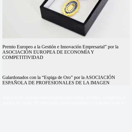
Premio Europeo a la Gestión e Innovación Empresarial” por la
ASOCIACIÓN EUROPEA DE ECONOMÍA Y
COMPETITIVIDAD
Galardonados con la “Espiga de Oro” por la ASOCIACIÓN
ESPAÑOLA DE PROFESIONALES DE LA IMAGEN
Nuestros eventos
Nuestros eventos
Nuestros eventos
Nuestros eventos
Nuestros eventos
Nuestros eventos
Agencia de azafatas homologada para ferias, eventos, congresos o
puntos de venta, Te ofrecemos profesionalidad y experiencia en la
gestión de tus eventos
Sercom Azafatas
Contacto