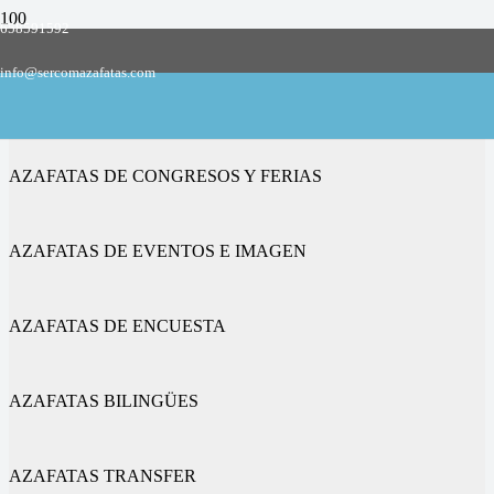
658591592
Empresa de azafatas y promotoras
info@sercomazafatas.com
en Benetússer
AZAFATAS DE CONGRESOS Y FERIAS
AZAFATAS DE EVENTOS E IMAGEN
AZAFATAS DE ENCUESTA
AZAFATAS BILINGÜES
AZAFATAS TRANSFER