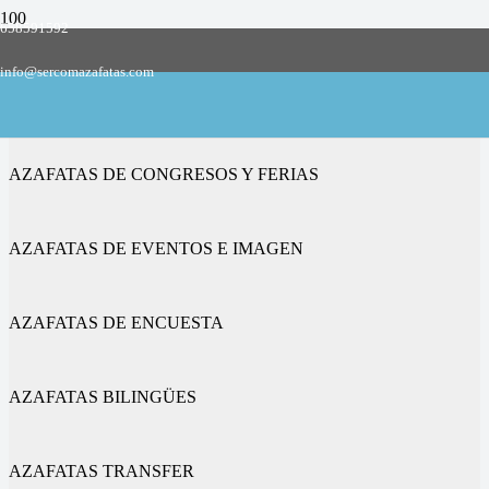
658591592
Empresa de azafatas y promotoras
info@sercomazafatas.com
en Belvís de la Jara
AZAFATAS DE CONGRESOS Y FERIAS
AZAFATAS DE EVENTOS E IMAGEN
AZAFATAS DE ENCUESTA
AZAFATAS BILINGÜES
AZAFATAS TRANSFER