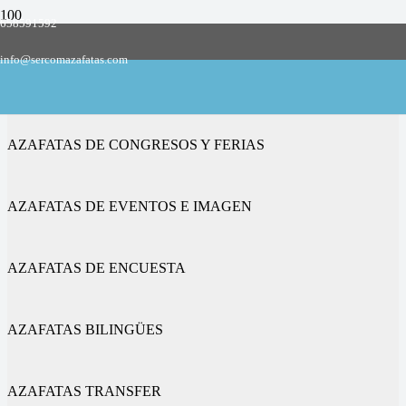
658591592
Empresa de azafatas y promotoras
info@sercomazafatas.com
en Barruelo de Santullán
AZAFATAS DE CONGRESOS Y FERIAS
AZAFATAS DE EVENTOS E IMAGEN
AZAFATAS DE ENCUESTA
AZAFATAS BILINGÜES
AZAFATAS TRANSFER