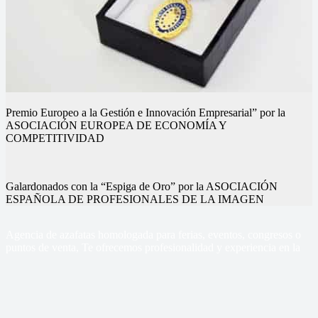
Premio Europeo a la Gestión e Innovación Empresarial” por la
ASOCIACIÓN EUROPEA DE ECONOMÍA Y
COMPETITIVIDAD
Galardonados con la “Espiga de Oro” por la ASOCIACIÓN
ESPAÑOLA DE PROFESIONALES DE LA IMAGEN
Nuestros eventos
Nuestros eventos
Nuestros eventos
Nuestros eventos
Nuestros eventos
Nuestros eventos
Agencia de azafatas homologada para ferias, eventos, congresos o
puntos de venta, Te ofrecemos profesionalidad y experiencia en la
gestión de tus eventos
Sercom Azafatas
Contacto